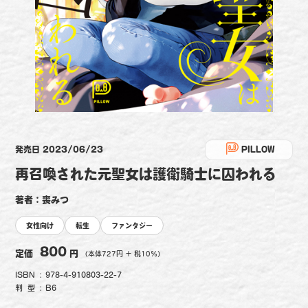
PILLOW
発売日 2023/06/23
再召喚された元聖女は護衛騎士に囚われる
著者：喪みつ
女性向け
転生
ファンタジー
800
定価
円
（本体727円 ＋ 税10%）
ISBN
978-4-910803-22-7
判型
B6