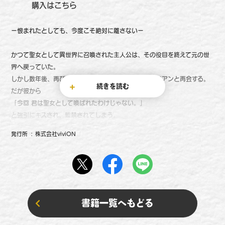
購入はこちら
ー恨まれたとしても、今度こそ絶対に離さないー
かつて聖女として異世界に召喚された主人公は、その役目を終えて元の世
界へ戻っていた。
しかし数年後、再び異世界に召喚され、初恋の相手・イアンと再会する。
続きを読む
だが彼から
「今回 君は聖女として喚ばれたわけじゃない。」
と強引にキスされ、監禁されてしまう。
愛してると言いながら、強引に元聖女を抱くイアン。
発行所
株式会社viviON
ふたりに平穏な日々は訪れるのか――
書籍一覧へもどる