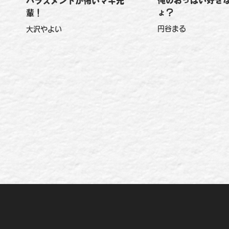
俺のおっぱい好き
ハラスメントが怖いマキ先
ょ？
輩！
円谷まる
大沢やよい