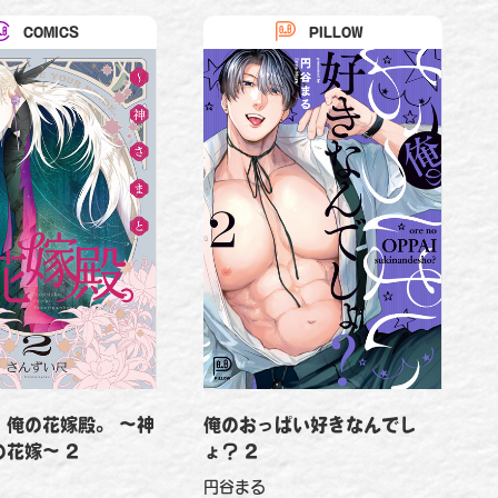
COMICS
PILLOW
、俺の花嫁殿。 〜神
俺のおっぱい好きなんでし
花嫁〜 2
ょ？ 2
円谷まる